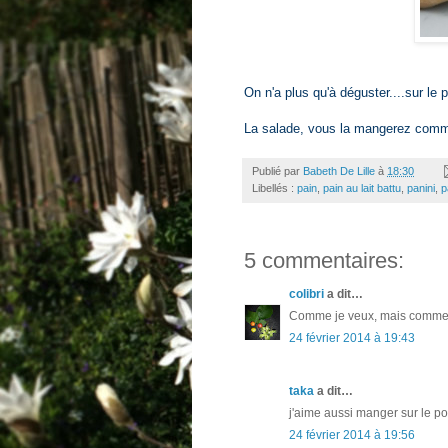
On n'a plus qu'à déguster....sur le p
La salade, vous la mangerez comm
Publié par
Babeth De Lille
à
18:30
Libellés :
pain
,
pain au lait battu
,
panini
,
p
5 commentaires:
colibri
a dit…
Comme je veux, mais comme tu f
24 février 2014 à 19:43
taka
a dit…
j'aime aussi manger sur le pou
24 février 2014 à 19:56