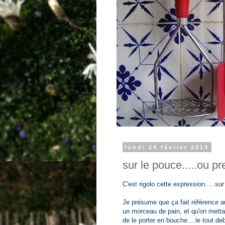
lundi 24 février 2014
sur le pouce.....ou pr
C'est rigolo cette expression.....s
Je présume que ça fait référence 
un morceau de pain, et qu'on metta
de le porter en bouche....le tout de