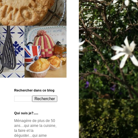
Rechercher dans ce blog
Qui suis je?.....
Ménagère de plus de 50
ans....qui aime la cuisine,
la faire et la
déguster....qui aime