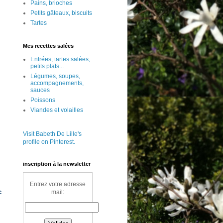
Pains, brioches
Petits gâteaux, biscuits
Tartes
Mes recettes salées
Entrées, tartes salées,
petits plats...
Légumes, soupes,
accompagnements,
sauces
Poissons
Viandes et volailles
Visit Babeth De Lille's
profile on Pinterest.
inscription à la newsletter
Entrez votre adresse
c
mail: