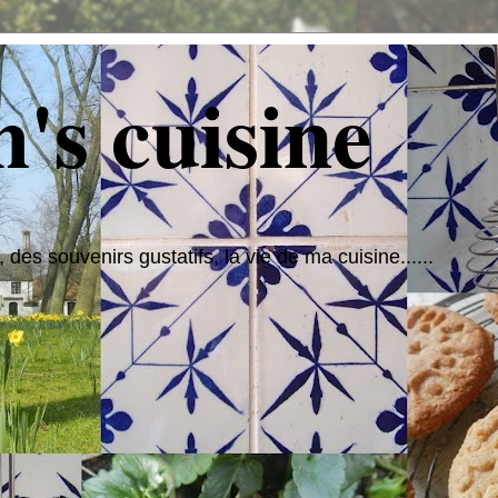
's cuisine
 des souvenirs gustatifs, la vie de ma cuisine......