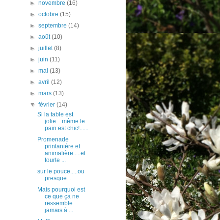
►
novembre
(16)
►
octobre
(15)
►
septembre
(14)
►
août
(10)
►
juillet
(8)
►
juin
(11)
►
mai
(13)
►
avril
(12)
►
mars
(13)
▼
février
(14)
Si la table est
jolie....même le
pain est chic!......
Promenade
printanière et
animalière.....et
tourte ...
sur le pouce.....ou
presque....
Mais pourquoi est
ce que ça ne
ressemble
jamais à ...