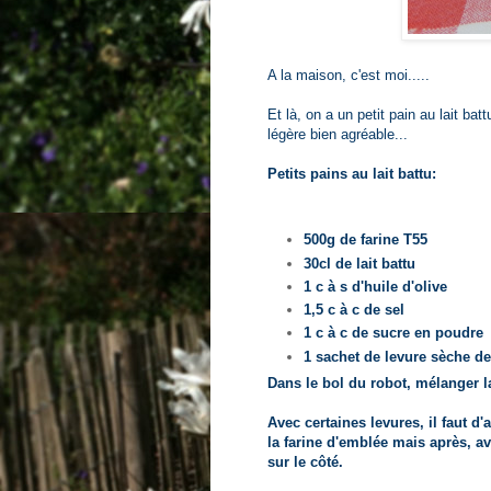
A la maison, c'est moi.....
Et là, on a un petit pain au lait bat
légère bien agréable...
Petits pains au lait battu:
500g de farine T55
30cl de lait battu
1 c à s d'huile d'olive
1,5 c à c de sel
1 c à c de sucre en poudre
1 sachet de levure sèche d
Dans le bol du robot, mélanger la 
Avec certaines levures, il faut d
la farine d'emblée mais après, ave
sur le côté.