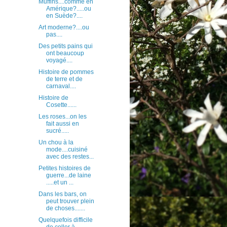
Muffins....comme en
Amérique?.....ou
en Suède?....
Art moderne?....ou
pas....
Des petits pains qui
ont beaucoup
voyagé....
Histoire de pommes
de terre et de
carnaval....
Histoire de
Cosette......
Les roses...on les
fait aussi en
sucré.....
Un chou à la
mode....cuisiné
avec des restes...
Petites histoires de
guerre...de laine
.....et un ...
Dans les bars, on
peut trouver plein
de choses.......
Quelquefois difficile