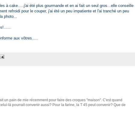
s à cake.....j'ai été plus gourmande et en ai fait un seul gros...elle conseille
ent refroidi pour le couper, j'ai été un peu impatiente et l'ai tranché un peu
la photo...
!......
onforme aux vôtres.....
i fait un pain de mie récemment pour faire des croques "maison". C'est quand
elui-là pourrait convenir aussi? Pour la farine, la T 45 peut convenir? Que de