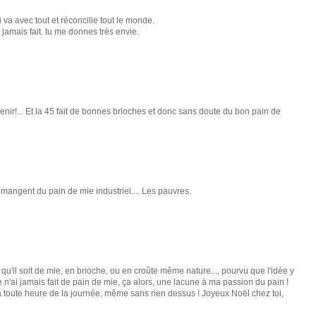
i va avec tout et réconcilie tout le monde.
 jamais fait. tu me donnes très envie.
enir!... Et la 45 fait de bonnes brioches et donc sans doute du bon pain de
mangent du pain de mie industriel.... Les pauvres.
 qu'il soit de mie, en brioche, ou en croûte même nature..., pourvu que l'idée y
e n'ai jamais fait de pain de mie, ça alors, une lacune à ma passion du pain !
à toute heure de la journée, même sans rien dessus ! Joyeux Noël chez toi,