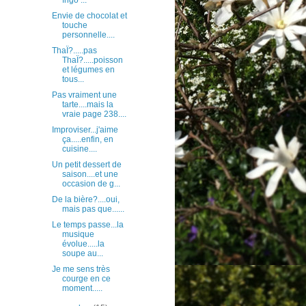
frigo ...
Envie de chocolat et
touche
personnelle....
ThaÏ?.....pas
ThaÏ?.....poisson
et légumes en
tous...
Pas vraiment une
tarte....mais la
vraie page 238....
Improviser...j'aime
ça.....enfin, en
cuisine....
Un petit dessert de
saison....et une
occasion de g...
De la bière?....oui,
mais pas que......
Le temps passe...la
musique
évolue.....la
soupe au...
Je me sens très
courge en ce
moment.....