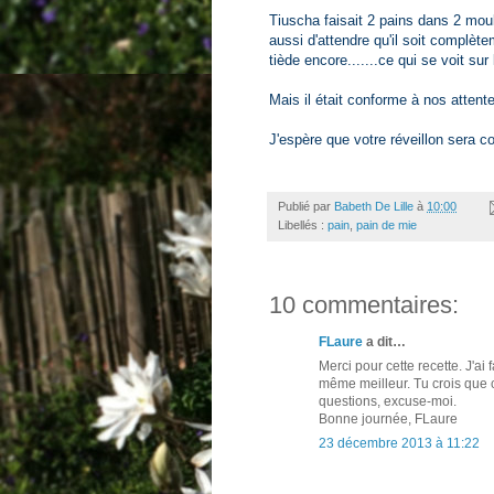
Tiuscha faisait 2 pains dans 2 moule
aussi d'attendre qu'il soit complètem
tiède encore.......ce qui se voit sur 
Mais il était conforme à nos attentes
J'espère que votre réveillon sera c
Publié par
Babeth De Lille
à
10:00
Libellés :
pain
,
pain de mie
10 commentaires:
FLaure
a dit…
Merci pour cette recette. J'a
même meilleur. Tu crois que c
questions, excuse-moi.
Bonne journée, FLaure
23 décembre 2013 à 11:22