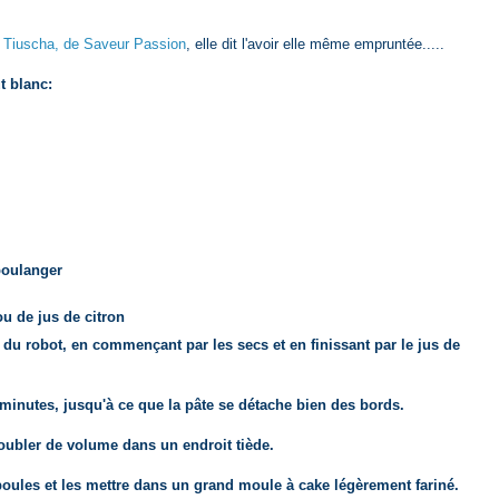
z
Tiuscha, de Saveur Passion
, elle dit l'avoir elle même empruntée.....
t blanc:
boulanger
ou de jus de citron
 du robot, en commençant par les secs et en finissant par le jus de
0 minutes, jusqu'à ce que la pâte se détache bien des bords.
doubler de volume dans un endroit tiède.
 boules et les mettre dans un grand moule à cake légèrement fariné.