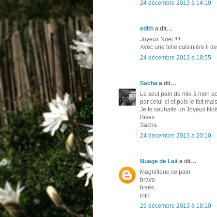
24 décembre 2013 à 14:19
edith
a dit…
Joyeux Noël !!!!
Avec une telle cuisinière il dev
24 décembre 2013 à 18:55
Sacha
a dit…
Le seul pain de mie à mon acti
par celui-ci et puis le fait ma
Je te souhaite un Joyeux Noël
Bises
Sacha
24 décembre 2013 à 20:10
Nuage de Lait
a dit…
Magnifique ce pain
bravo
bises
jojo
26 décembre 2013 à 18:10