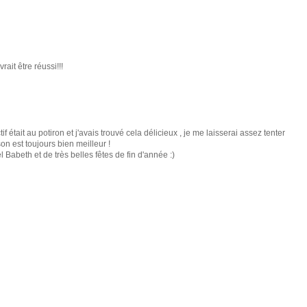
rait être réussi!!!
f était au potiron et j'avais trouvé cela délicieux , je me laisserai assez tenter
ison est toujours bien meilleur !
 Babeth et de très belles fêtes de fin d'année :)