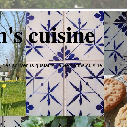
's cuisine
 des souvenirs gustatifs, la vie de ma cuisine......