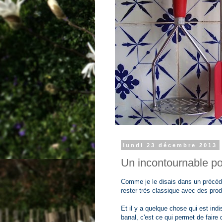
lundi 23 décembre 2013
Un incontournable pou
Comme je le disais dans un précéden
rester très classique avec des pro
Et il y a quelque chose qui est ind
banal, c'est ce qui permet de faire 