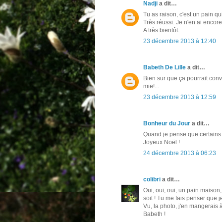
Nadji
a dit…
Tu as raison, c'est un pain qu
Très réussi. Je n'en ai encore
A très bientôt.
23 décembre 2013 à 12:40
Babeth De Lille
a dit…
Bien sur que ça pourrait conv
mie!...
23 décembre 2013 à 12:59
Bonheur du Jour
a dit…
Quand je pense que certains 
Joyeux Noël !
24 décembre 2013 à 06:23
colibri
a dit…
Oui, oui, oui, un pain maison,
soit ! Tu me fais penser que j
Vu, la photo, j'en mangerais 
Babeth !