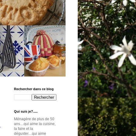
Rechercher dans ce blog
Qui suis je?.....
Ménagère de plus de 50
ans....qui aime la cuisine,
r
la faire et la
déguster....qui aime