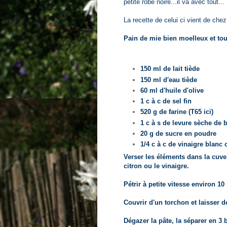
petite robe noire...il va avec tout...
La recette de celui ci vient de che
Pain de mie bien moelleux et tou
150 ml de lait tiède
150 ml d'eau tiède
60 ml d'huile d'olive
1 c à c de sel fin
520 g de farine (T65 ici)
1 c à s de levure sèche de 
20 g de sucre en poudre
1/4 c à c de vinaigre blanc 
Verser les éléments dans la cuve
citron ou le vinaigre.
Pétrir à petite vitesse environ 1
Couvrir d'un torchon et laisser 
Dégazer la pâte, la séparer en 3