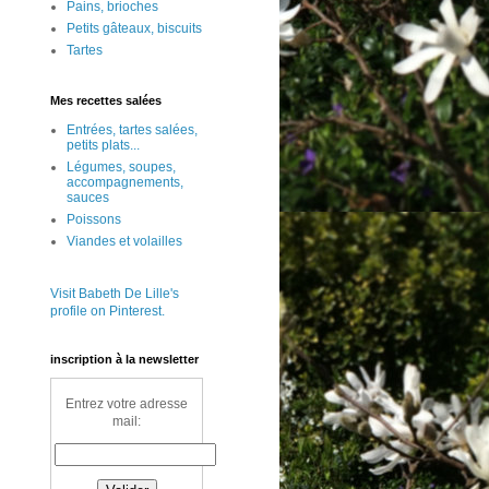
Pains, brioches
Petits gâteaux, biscuits
Tartes
Mes recettes salées
Entrées, tartes salées,
petits plats...
Légumes, soupes,
accompagnements,
sauces
Poissons
Viandes et volailles
Visit Babeth De Lille's
profile on Pinterest.
inscription à la newsletter
Entrez votre adresse
mail: