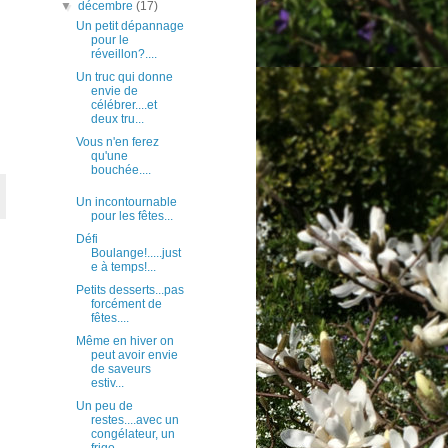
▼
décembre
(17)
Un petit dépannage
pour le
réveillon?....
Un truc qui donne
envie de
célébrer....et
deux tru...
Vous n'en ferez
qu'une
bouchée....
Un incontournable
pour les fêtes...
Défi
Boulange!.....just
e à temps!...
Petits desserts...pas
forcément de
fêtes....
Même en hiver on
peut avoir envie
de saveurs
estiv...
Un peu de
restes....avec un
congélateur, un