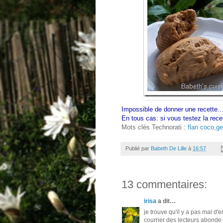
Impossible de donner une recette…
En tous cas: si vous testez la rece
Mots clés Technorati :
flan coco
,
ge
Publié par
Babeth De Lille
à
16:57
13 commentaires:
irisa
a dit…
je trouve qu'il y a pas mal d'
courrier des lecteurs abonde