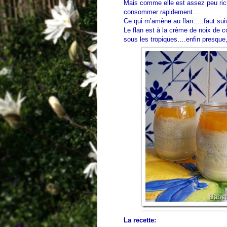
Mais comme elle est assez peu riche
consommer rapidement…
Ce qui m’amène au flan…..faut su
Le flan est à la crème de noix de c
sous les tropiques….enfin presque,
La recette: