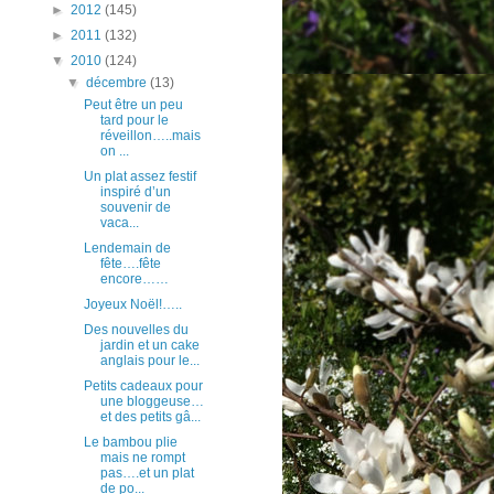
►
2012
(145)
►
2011
(132)
▼
2010
(124)
▼
décembre
(13)
Peut être un peu
tard pour le
réveillon…..mais
on ...
Un plat assez festif
inspiré d’un
souvenir de
vaca...
Lendemain de
fête….fête
encore……
Joyeux Noël!…..
Des nouvelles du
jardin et un cake
anglais pour le...
Petits cadeaux pour
une bloggeuse…
et des petits gâ...
Le bambou plie
mais ne rompt
pas….et un plat
de po...