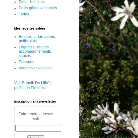
Pains, brioches
Petits gâteaux, biscuits
Tartes
Mes recettes salées
Entrées, tartes salées,
petits plats...
Légumes, soupes,
accompagnements,
sauces
Poissons
Viandes et volailles
Visit Babeth De Lille's
profile on Pinterest.
inscription à la newsletter
Entrez votre adresse
mail: