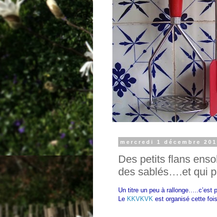
mercredi 1 décembre 20
Des petits flans enso
des sablés….et qui pr
Un titre un peu à rallonge…..c’est 
Le
KKVKVK
est organisé cette foi