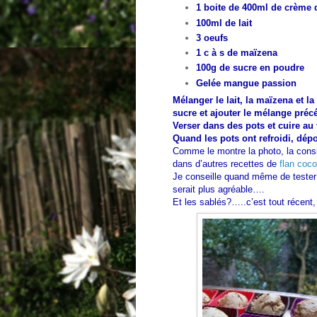
1 boite de 400ml de crème 
100ml de lait
3 oeufs
1 c à s de maïzena
100g de sucre en poudre
Gelée mangue passion
Mélanger le lait, la maïzena et l
sucre et ajouter le mélange préc
Verser dans des pots et cuire au
Quand les pots ont refroidi, dép
Comme le montre la photo, la cons
dans d’autres recettes de
flan coco
Je conseille quand même de tester 
serait plus agréable….
Et les sablés?…..c’est tout récent