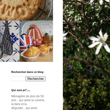
Rechercher dans ce blog
Qui suis je?.....
Ménagère de plus de 50
ans....qui aime la cuisine,
la faire et la
déguster....qui aime