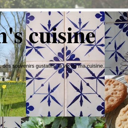
's cuisine
 des souvenirs gustatifs, la vie de ma cuisine......