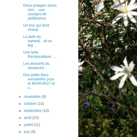
Deux potages sinon
rien….aux
courges de
préférence…
Un truc qui tient
chaud
La tarte du
samedi…et un
tag…
Une tarte
thérapeutique…..
Les desserts du
dimanche…
Des petits flans
ensoleillés pour
le KKVKVK37 et
c...
►
novembre
(9)
►
octobre
(10)
►
septembre
(10)
►
août
(10)
►
juillet
(11)
►
juin
(9)