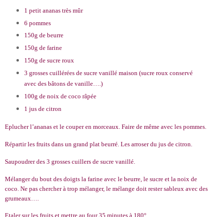
1 petit ananas très mûr
6 pommes
150g de beurre
150g de farine
150g de sucre roux
3 grosses cuillérées de sucre vanillé maison (sucre roux conservé
avec des bâtons de vanille….)
100g de noix de coco râpée
1 jus de citron
Eplucher l’ananas et le couper en morceaux. Faire de même avec les pommes.
Répartir les fruits dans un grand plat beurré. Les arroser du jus de citron.
Saupoudrer des 3 grosses cuillers de sucre vanillé.
Mélanger du bout des doigts la farine avec le beurre, le sucre et la noix de
coco. Ne pas chercher à trop mélanger, le mélange doit rester sableux avec des
grumeaux….
Etaler sur les fruits et mettre au four 35 minutes à 180°