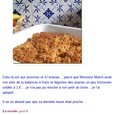
Celui là est aux pommes et à l’ananas….parce que Monsieur Match avait
mis près de la balances à fruits et légumes des ananas un peu tristounes
soldés à 1 €…..je n’ai pas pu résister à son petit air triste….je l’ai
adopté!.
Il ne se doutait pas que sa dernière heure était proche….
La recette:
pour 8