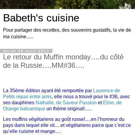
Babeth's cuisine
Pour partager des recettes, des souvenirs gustatifs, la vie de
ma cuisine......
mardi 16 avril 2013
Le retour du Muffin monday….du côté
de la Russie….MM#36….
La 35ème édition ayant été remportée par
Laurence de
Petits repas entre amis
, elle nous a trouvé pour le #36, avec
ses dauphines
Nathalie, de Saveur Passion
et
Elise, de
Orange balsamique
un thème original!…..
Les muffins végétariens au goût russe!….en l’honneur du
pays dans lequel elle vit….et végétariens parce que c’est ce
qu’elle cuisine et mange….