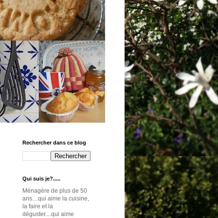
Rechercher dans ce blog
Qui suis je?.....
Ménagère de plus de 50
ans....qui aime la cuisine,
la faire et la
déguster....qui aime