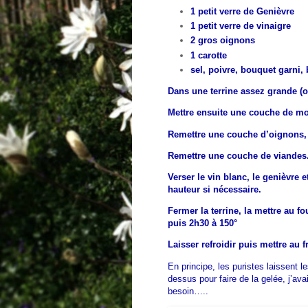
1 petit verre de Genièvre
1 petit verre de vinaigre
2 gros oignons
1 carotte
sel, poivre, bouquet garni,
Dans une terrine assez grande (
Mettre ensuite une couche de mor
Remettre une couche d’oignons, l
Remettre une couche de viandes
Verser le vin blanc, le genièvre e
hauteur si nécessaire.
Fermer la terrine, la mettre au 
puis 2h30 à 150°
Laisser refroidir puis mettre au 
En principe, les puristes laissent 
dessus pour faire de la gelée, j’av
besoin…..