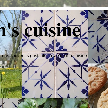
's cuisine
 des souvenirs gustatifs, la vie de ma cuisine......