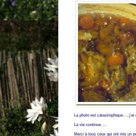
La photo est catastrophique…..j’
La vie continue…..
Merci à tous ceux qui ont mis un p