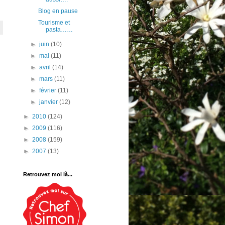
Blog en pause
Tourisme et
pasta……
►
juin
(10)
►
mai
(11)
►
avril
(14)
►
mars
(11)
►
février
(11)
►
janvier
(12)
►
2010
(124)
►
2009
(116)
►
2008
(159)
►
2007
(13)
Retrouvez moi là...