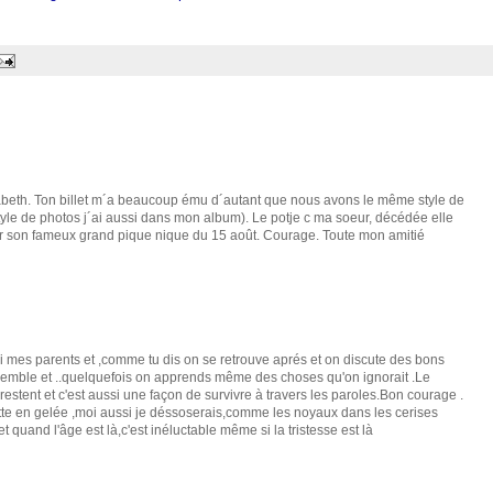
eth. Ton billet m´a beaucoup ému d´autant que nous avons le même style de
 style de photos j´ai aussi dans mon album). Le potje c ma soeur, décédée elle
our son fameux grand pique nique du 15 août. Courage. Toute mon amitié
i mes parents et ,comme tu dis on se retrouve aprés et on discute des bons
emble et ..quelquefois on apprends même des choses qu'on ignorait .Le
restent et c'est aussi une façon de survivre à travers les paroles.Bon courage .
cette en gelée ,moi aussi je déssoserais,comme les noyaux dans les cerises
t quand l'âge est là,c'est inéluctable même si la tristesse est là