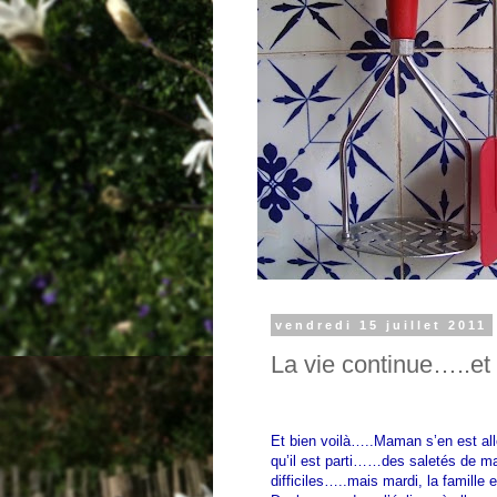
vendredi 15 juillet 2011
La vie continue…..et
Et bien voilà…..Maman s’en est all
qu’il est parti……des saletés de m
difficiles…..mais mardi, la famille