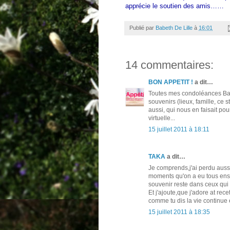
apprécie le soutien des amis……
Publié par
Babeth De Lille
à
16:01
14 commentaires:
BON APPETIT !
a dit…
Toutes mes condoléances Bab
souvenirs (lieux, famille, ce
aussi, qui nous en faisait p
virtuelle...
15 juillet 2011 à 18:11
TAKA
a dit…
Je comprends,j'ai perdu auss
moments qu'on a eu tous ens
souvenir reste dans ceux qui 
Et j'ajoute,que j'adore at re
comme tu dis la vie continue e
15 juillet 2011 à 18:35