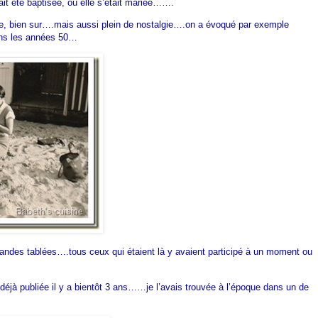
ait été baptisée, où elle s’était mariée…….
se, bien sur….mais aussi plein de nostalgie….on a évoqué par exemple
ans les années 50…
grandes tablées….tous ceux qui étaient là y avaient participé à un moment ou
s déjà publiée il y a bientôt 3 ans……je l’avais trouvée à l’époque dans un de