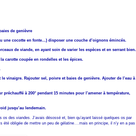
 baies de genièvre
ou une cocotte en fonte…) disposer une couche d’oignons émincés.
ceaux de viande, en ayant soin de varier les espèces et en serrant bien.
a carotte coupée en rondelles et les épices.
.
t le vinaigre. Rajouter sel, poivre et baies de genièvre. Ajouter de l’eau à
four préchauffé à 200° pendant 15 minutes pour l’amener à température,
froid jusqu’au lendemain.
les os des viandes. J’avais désossé et, bien qu’ayant laissé quelques os par
ais été obligée de mettre un peu de gélatine….mais en principe, il n’y en a pas