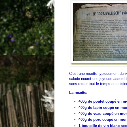
C’est une recette typiquement dunke
salade nourrit une joyeuse assembl
sans rester tout le temps en cuisi
La recette:
400g de poulet coupé en m
400g de lapin coupé en mo
400g de veau coupé en mo
400g de porc coupé en mo
1 bouteille de vin blanc sec