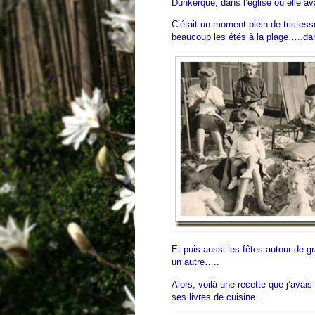
Dunkerque, dans l’église où elle av
C’était un moment plein de tristes
beaucoup les étés à la plage…..d
Et puis aussi les fêtes autour de 
un autre…..
Alors, voilà une recette que j’avai
ses livres de cuisine…