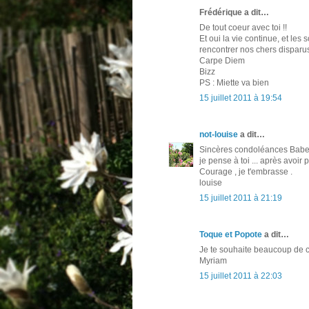
Frédérique a dit…
De tout coeur avec toi !!
Et oui la vie continue, et le
rencontrer nos chers disparu
Carpe Diem
Bizz
PS : Miette va bien
15 juillet 2011 à 19:54
not-louise
a dit…
Sincères condoléances Babet
je pense à toi ... après avo
Courage , je t'embrasse .
louise
15 juillet 2011 à 21:19
Toque et Popote
a dit…
Je te souhaite beaucoup de co
Myriam
15 juillet 2011 à 22:03