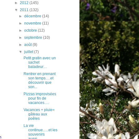
►
2012
(145)
▼
2011
(132)
►
décembre
(14)
►
novembre
(11)
►
octobre
(12)
►
septembre
(10)
►
août
(9)
▼
juillet
(7)
Petit gratin avec un
sachet
baladeur…
Rentrer en prenant
son temps….et
découvrir que
son...
Pizzas improvisées
pour fin de
vacances….
Vacances + pluie=
gâteau aux
poêles
La vie
continue…..et les
souvenirs
n
aussi….