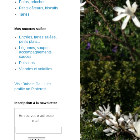
Pains, brioches
Petits gâteaux, biscuits
Tartes
Mes recettes salées
Entrées, tartes salées,
petits plats...
Légumes, soupes,
accompagnements,
sauces
Poissons
Viandes et volailles
Visit Babeth De Lille's
profile on Pinterest.
inscription à la newsletter
Entrez votre adresse
mail: