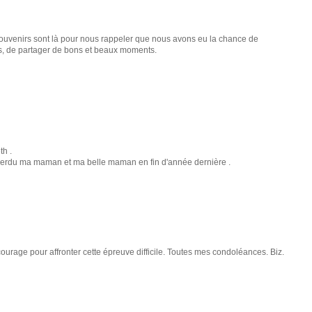
s souvenirs sont là pour nous rappeler que nous avons eu la chance de
s, de partager de bons et beaux moments.
h .
ir perdu ma maman et ma belle maman en fin d'année dernière .
urage pour affronter cette épreuve difficile. Toutes mes condoléances. Biz.