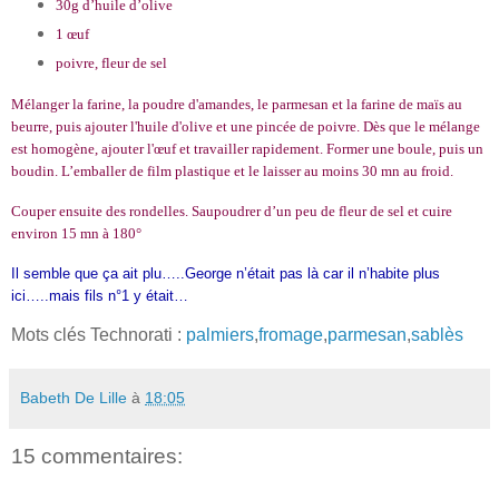
30g d’huile d’olive
1 œuf
poivre, fleur de sel
Mélanger la farine, la poudre d'amandes, le parmesan et la farine de maïs au
beurre, puis ajouter l'huile d'olive et une pincée de poivre. Dès que le mélange
est homogène, ajouter l'œuf et travailler rapidement. Former une boule, puis un
boudin. L’emballer de film plastique et le laisser au moins 30 mn au froid.
Couper ensuite des rondelles. Saupoudrer d’un peu de fleur de sel et cuire
environ 15 mn à 180°
Il semble que ça ait plu…..George n’était pas là car il n’habite plus
ici…..mais fils n°1 y était…
Mots clés Technorati :
palmiers
,
fromage
,
parmesan
,
sablès
Babeth De Lille
à
18:05
15 commentaires: