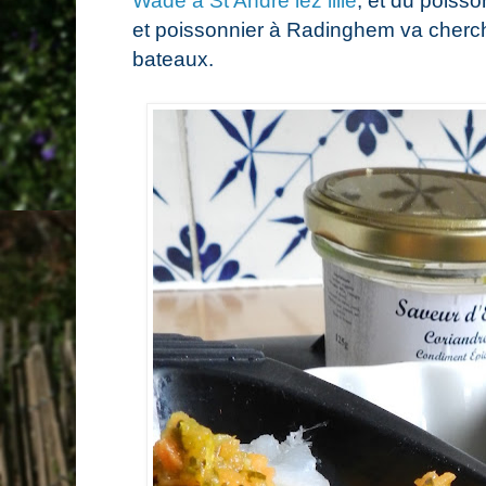
Wade à St André lez lille
, et du poiss
et poissonnier à Radinghem va cherch
bateaux.